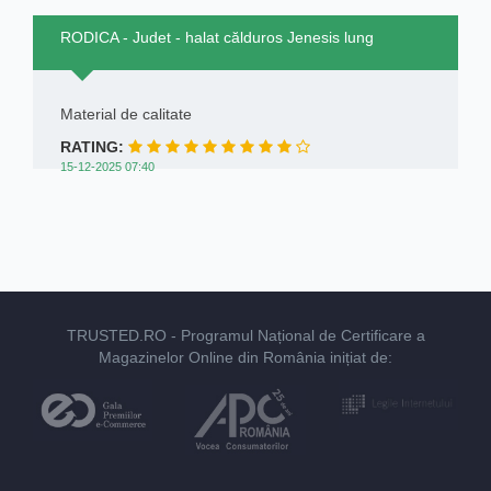
RODICA - Judet - halat călduros Jenesis lung
Material de calitate
RATING:
15-12-2025 07:40
TRUSTED.RO
- Programul Național de Certificare a
Magazinelor Online din România inițiat de: