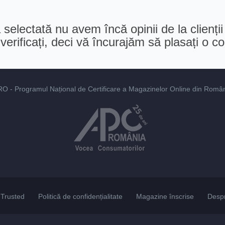
selectată nu avem încă opinii de la clienții
erificați, deci vă încurajăm să plasați o 
RO
- Programul Național de Certificare a Magazinelor Online din România
Trusted
Politică de confidențialitate
Magazine înscrise
Desp