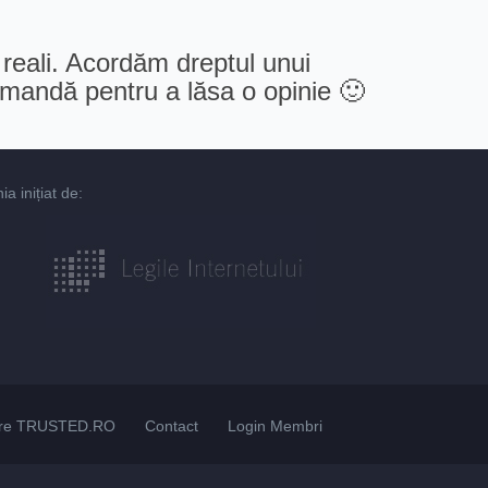
 reali. Acordăm dreptul unui
comandă pentru a lăsa o opinie 🙂
 inițiat de:
re TRUSTED.RO
Contact
Login Membri