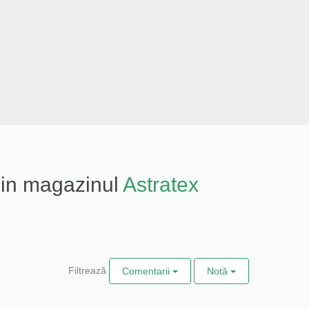
 din magazinul
Astratex
Filtrează
Comentarii
Notă