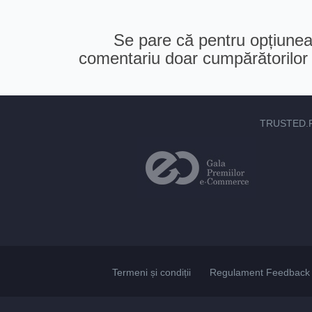
Se pare că pentru opțiunea 
comentariu doar cumpărătorilor v
TRUSTED.
Termeni și condiții
Regulament Feedback 