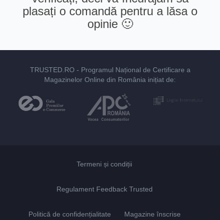
plasați o comandă pentru a lăsa o
opinie 🙂
TRUSTED.RO
- Programul Național de Certificare a
Magazinelor Online din România inițiat de:
Termeni și condiții
Regulament Feedback Trusted
Politică de confidențialitate
Magazine înscrise