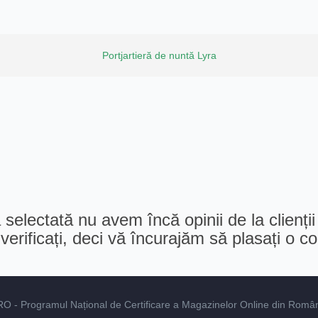
Portjartieră de nuntă Lyra
selectată nu avem încă opinii de la clienții
erificați, deci vă încurajăm să plasați o 
RO
- Programul Național de Certificare a Magazinelor Online din România