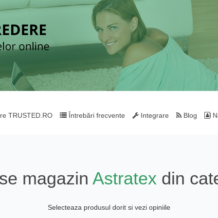
re TRUSTED.RO
Întrebări frecvente
Integrare
Blog
Ne
use magazin
Astratex
din cat
Selecteaza produsul dorit si vezi opiniile