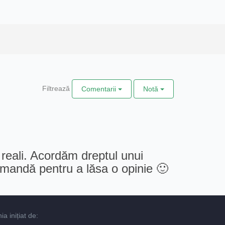
Filtrează
Comentarii
Notă
 reali. Acordăm dreptul unui
comandă pentru a lăsa o opinie 🙂
 inițiat de: