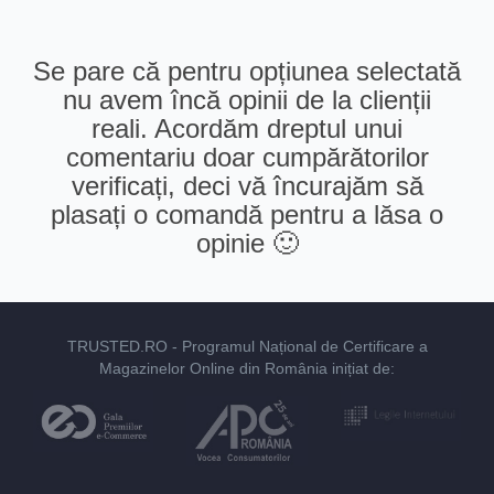
Se pare că pentru opțiunea selectată
nu avem încă opinii de la clienții
reali. Acordăm dreptul unui
comentariu doar cumpărătorilor
verificați, deci vă încurajăm să
plasați o comandă pentru a lăsa o
opinie 🙂
TRUSTED.RO
- Programul Național de Certificare a
Magazinelor Online din România inițiat de: