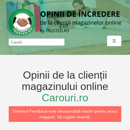
☰
Opinii de la clienții
magazinului online
Carouri.ro
Sistemul Feedback este deocamdată inactiv pentru acest
magazin. Vă rugăm reveniți.