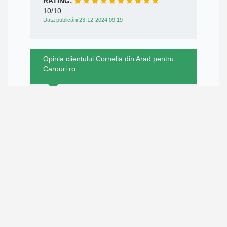
RATING:
10/10
Data publicării 23-12-2024 09:19
Opinia clientului Cornelia din Arad pentru
Carouri.ro
RATING:
10/10
Data publicării 18-12-2024 10:56
Opinia clientului Irina din Olt pentru
Carouri.ro
Rapiditatea transmiterii comenzii