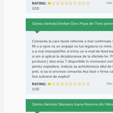
RATING:
Data 
1/10
Opinia clientului Emilian Doru Popa din Timis pentru 
Comanda la care faceti referinta a fost confirmata s
Mi s-a spus ca un angajat va lua legatura cu mine, 
s-a mai intamplat!Am si trimis un e-mail de feed-
si am si aplicat la dezabonarea de la ofertele lor.
produsul ( desi erau 7 disponibile in momentul come
pentru expediere, trebuia sa achizitioneza altul de l
pret, si sa-si onoreze comanda.Asa face o firma c
fost suficient de explicit!
RATING:
Data 
1/10
Opinia clientului Stanescu Ioana Ramona din Vâlcea 