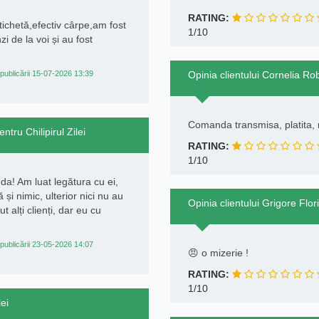
RATING:
tichetă,efectiv cârpe,am fost
1/10
 de la voi și au fost
publicării 15-07-2026 13:39
Opinia clientului Cornelia Rob
Comanda transmisa, platita,
tru Chilipirul Zilei
RATING:
1/10
da! Am luat legătura cu ei,
 nimic, ulterior nici nu au
Opinia clientului Grigore Flori
 alți clienți, dar eu cu
publicării 23-05-2026 14:07
😠 o mizerie !
RATING:
1/10
lei