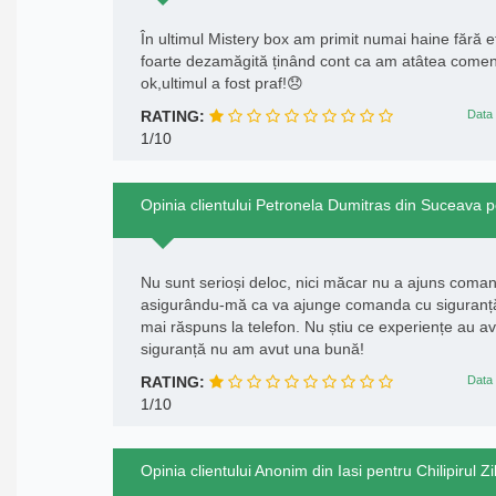
În ultimul Mistery box am primit numai haine fără e
foarte dezamăgită ținând cont ca am atâtea comenzi
ok,ultimul a fost praf!😞
RATING:
Data 
1/10
Opinia clientului Petronela Dumitras din Suceava pen
Nu sunt serioși deloc, nici măcar nu a ajuns coman
asigurându-mă ca va ajunge comanda cu siguranță și
mai răspuns la telefon. Nu știu ce experiențe au avut
siguranță nu am avut una bună!
RATING:
Data 
1/10
Opinia clientului Anonim din Iasi pentru Chilipirul Zi