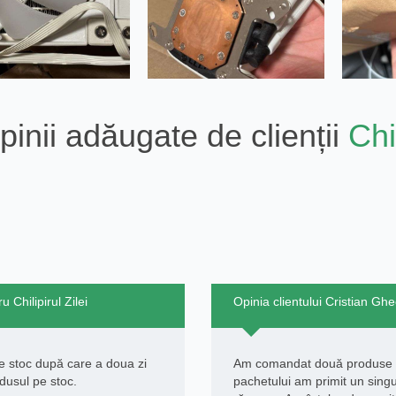
pinii adăugate de clienții
Chil
 Chilipirul Zilei
Opinia clientului Cristian Gheo
 stoc după care a doua zi
Am comandat două produse cu
dusul pe stoc.
pachetului am primit un sing