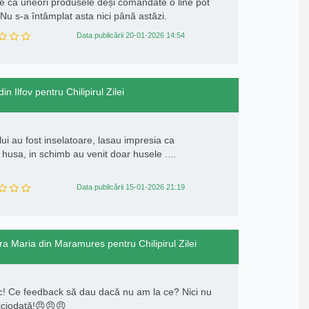
te ca uneori produsele deși comandate o line pot
 Nu s-a întâmplat asta nici până astăzi.
Data publicării 20-01-2026 14:54
in Ilfov pentru Chilipirul Zilei
i au fost inselatoare, lasau impresia ca
i husa, in schimb au venit doar husele ....
Data publicării 15-01-2026 21:19
ra Maria din Maramures pentru Chilipirul Zilei
! Ce feedback să dau dacă nu am la ce? Nici nu
Niciodată!😠😠😠