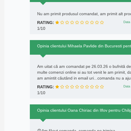
Nu am primit produsul comandat, am primit alt pro
RATING:
Data 
1/10
Opinia clientului Mihaela Pavlide din Bucuresti pentr
Am uitat că am comandat pe 26.03.26 o bufnită de
multe comenzi online si au tot venit le am primit, 
am amintit căutând in email uri...comanda nu a ajun
RATING:
Data 
1/10
Opinia clientului Oana Chiriac din Ilfov pentru Chilipi
😠Am făcut comanda ,comanda ne trimisa