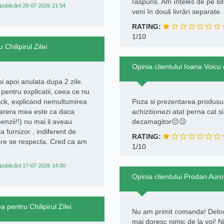
răspuns. Am înțeles de pe si
publicării 28-07-2026 21:54
veni în două livrări separate.
RATING:
1/10
Chilipirul Zilei
Opinia clientului Ioana Voicu d
i apoi anulata dupa 2 zile.
pentru explicatii, ceea ce nu
back, explicand nemultumirea
Poza si prezentarea produsulu
 Parera mea este ca daca
achizitionezi atat perna cat s
nzii!!) nu mai il aveau
dezamagitor😐😐
a furnizor , indiferent de
RATING:
are se respecta. Cred ca am
1/10
publicării 17-07-2026 14:00
Opinia clientului Prodan Auro
pentru Chilipirul Zilei
Nu am primit comanda! Deloc
mai doresc nimic de la voi! 