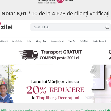
Nota:
8,61
/ 10 de la
4.678
de clienți verificați
Află datele de contact ale magazinului și firma care îl administrează