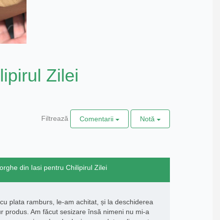
ipirul Zilei
Filtrează
Comentarii
Notă
rghe din Iasi pentru Chilipirul Zilei
 plata ramburs, le-am achitat, și la deschiderea
ur produs. Am făcut sesizare însă nimeni nu mi-a