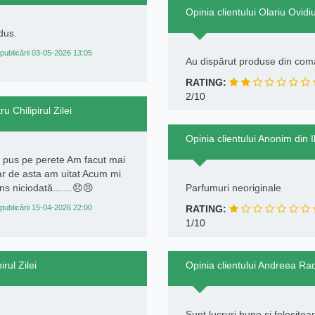
Opinia clientului Olariu Ovidiu
dus.
publicării 03-05-2026 13:05
Au dispărut produse din coma
RATING:
2/10
u Chilipirul Zilei
Opinia clientului Anonim din Il
 pus pe perete Am facut mai
dar de asta am uitat Acum mi
s niciodată.......😞😠
Parfumuri neoriginale
publicării 15-04-2026 22:00
RATING:
1/10
rul Zilei
Opinia clientului Andreea Radu
Sunt lucruri bune și folosito