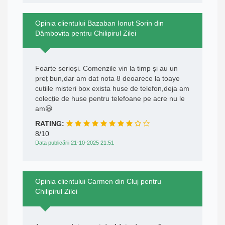
Opinia clientului Bazaban Ionut Sorin din
Dâmbovita pentru Chilipirul Zilei
Foarte serioși. Comenzile vin la timp și au un
preț bun,dar am dat nota 8 deoarece la toaye
cutiile misteri box exista huse de telefon,deja am
colecție de huse pentru telefoane pe acre nu le
am😀
RATING:
8/10
Data publicării 21-10-2025 21:51
Opinia clientului Carmen din Cluj pentru
Chilipirul Zilei