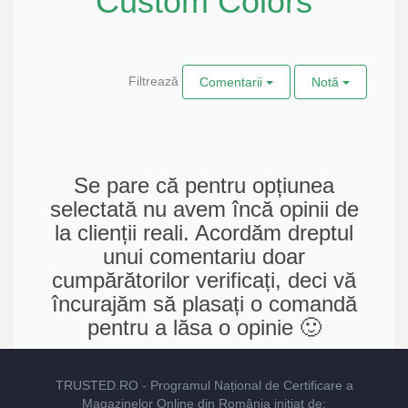
Custom Colors
Filtrează
Comentarii
Notă
Se pare că pentru opțiunea
selectată nu avem încă opinii de
la clienții reali. Acordăm dreptul
unui comentariu doar
cumpărătorilor verificați, deci vă
încurajăm să plasați o comandă
pentru a lăsa o opinie 🙂
TRUSTED.RO
- Programul Național de Certificare a
Magazinelor Online din România inițiat de: