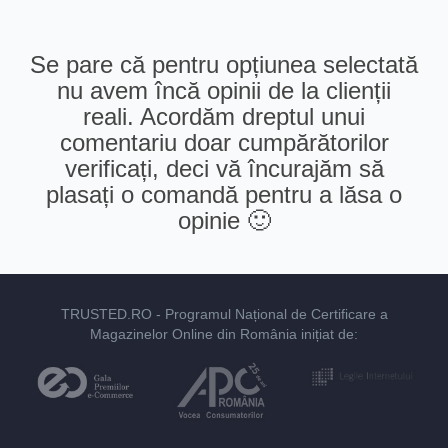
Se pare că pentru opțiunea selectată
nu avem încă opinii de la clienții
reali. Acordăm dreptul unui
comentariu doar cumpărătorilor
verificați, deci vă încurajăm să
plasați o comandă pentru a lăsa o
opinie 🙂
TRUSTED.RO
- Programul Național de Certificare a
Magazinelor Online din România inițiat de: