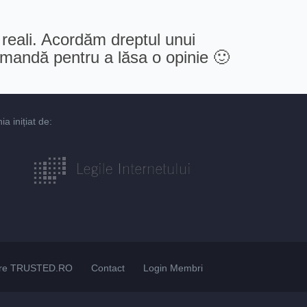
 reali. Acordăm dreptul unui
comandă pentru a lăsa o opinie 🙂
 inițiat de:
re TRUSTED.RO
Contact
Login Membri