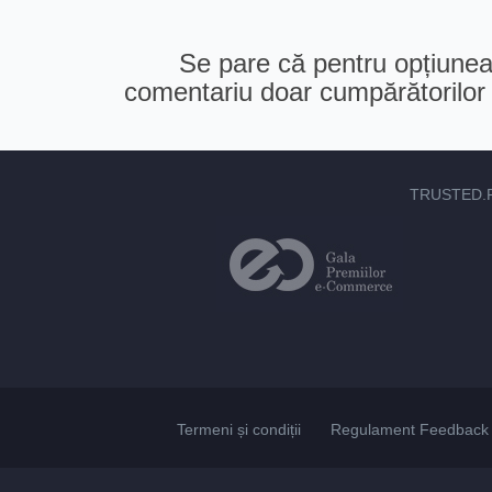
Se pare că pentru opțiunea 
comentariu doar cumpărătorilor v
TRUSTED.
Termeni și condiții
Regulament Feedback 