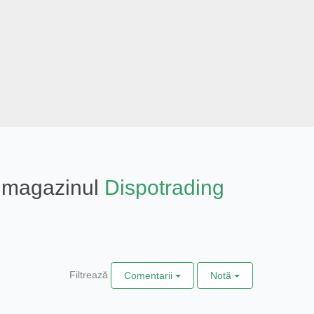
in magazinul
Dispotrading
Filtrează
Comentarii
Notă