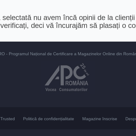
selectată nu avem încă opinii de la clienții
erificați, deci vă încurajăm să plasați o 
RO
- Programul Național de Certificare a Magazinelor Online din România
Trusted
Politică de confidențialitate
Magazine înscrise
Desp