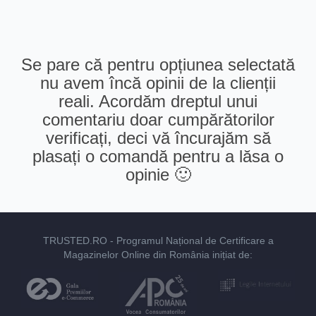
Se pare că pentru opțiunea selectată
nu avem încă opinii de la clienții
reali. Acordăm dreptul unui
comentariu doar cumpărătorilor
verificați, deci vă încurajăm să
plasați o comandă pentru a lăsa o
opinie 🙂
TRUSTED.RO
- Programul Național de Certificare a
Magazinelor Online din România inițiat de: