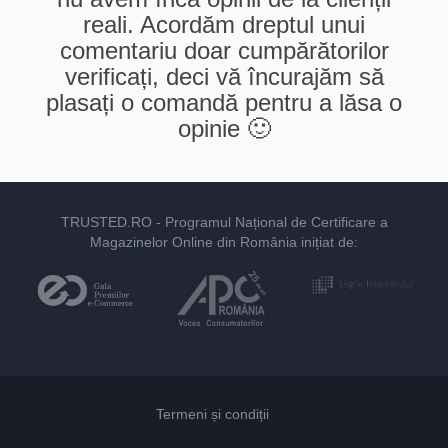
reali. Acordăm dreptul unui
comentariu doar cumpărătorilor
verificați, deci vă încurajăm să
plasați o comandă pentru a lăsa o
opinie 🙂
TRUSTED.RO
- Programul Național de Certificare a
Magazinelor Online din România inițiat de:
Termeni și condiții