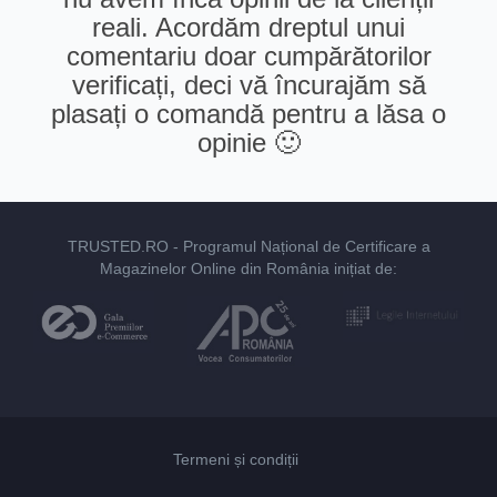
reali. Acordăm dreptul unui
comentariu doar cumpărătorilor
verificați, deci vă încurajăm să
plasați o comandă pentru a lăsa o
opinie 🙂
TRUSTED.RO
- Programul Național de Certificare a
Magazinelor Online din România inițiat de:
Termeni și condiții