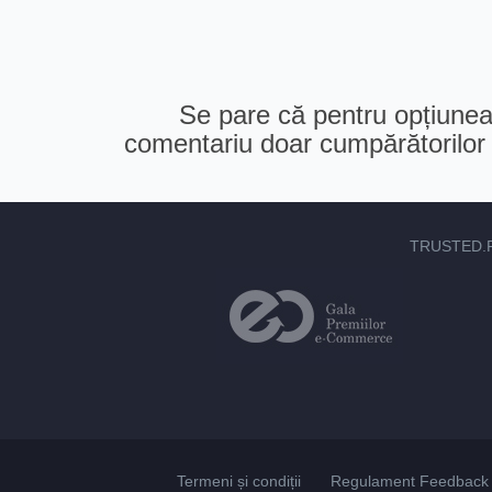
Se pare că pentru opțiunea 
comentariu doar cumpărătorilor v
TRUSTED.
Termeni și condiții
Regulament Feedback 