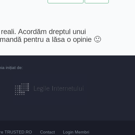
 reali. Acordăm dreptul unui
comandă pentru a lăsa o opinie 🙂
 inițiat de:
re TRUSTED.RO
Contact
Login Membri