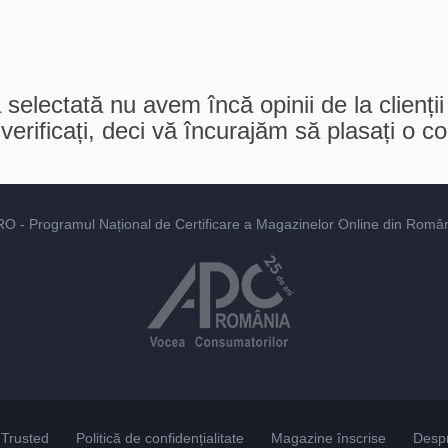
selectată nu avem încă opinii de la clienții
erificați, deci vă încurajăm să plasați o 
RO
- Programul Național de Certificare a Magazinelor Online din România
Trusted
Politică de confidențialitate
Magazine înscrise
Desp