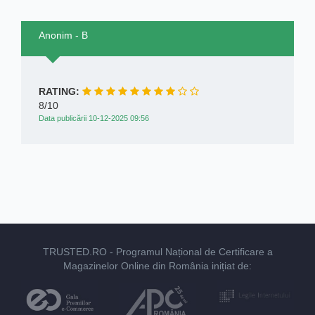
Anonim - B
RATING:
8/10
Data publicării 10-12-2025 09:56
TRUSTED.RO
- Programul Național de Certificare a
Magazinelor Online din România inițiat de: