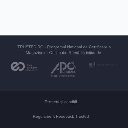
TRUSTED.RO
- Programul Național de Certificare a
Magazinelor Online din România inițiat de:
Termeni și condiții
Regulament Feedback Trusted