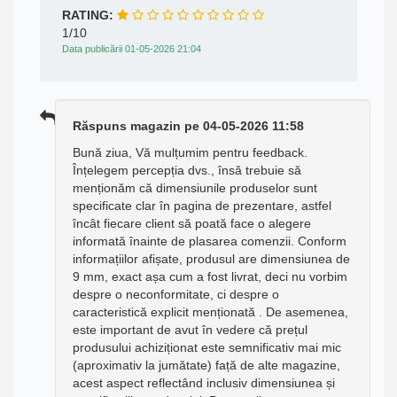
RATING:
1/10
Data publicării 01-05-2026 21:04
Răspuns magazin pe 04-05-2026 11:58
Bună ziua, Vă mulțumim pentru feedback.
Înțelegem percepția dvs., însă trebuie să
menționăm că dimensiunile produselor sunt
specificate clar în pagina de prezentare, astfel
încât fiecare client să poată face o alegere
informată înainte de plasarea comenzii. Conform
informațiilor afișate, produsul are dimensiunea de
9 mm, exact așa cum a fost livrat, deci nu vorbim
despre o neconformitate, ci despre o
caracteristică explicit menționată . De asemenea,
este important de avut în vedere că prețul
produsului achiziționat este semnificativ mai mic
(aproximativ la jumătate) față de alte magazine,
acest aspect reflectând inclusiv dimensiunea și