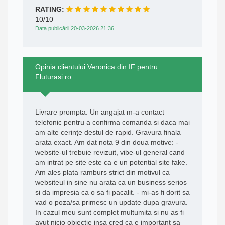
RATING:
10/10
Data publicării 20-03-2026 21:36
Opinia clientului Veronica din IF pentru
Fluturasi.ro
Livrare prompta. Un angajat m-a contact
telefonic pentru a confirma comanda si daca mai
am alte cerințe destul de rapid. Gravura finala
arata exact. Am dat nota 9 din doua motive: -
website-ul trebuie revizuit, vibe-ul general cand
am intrat pe site este ca e un potential site fake.
Am ales plata ramburs strict din motivul ca
websiteul in sine nu arata ca un business serios
si da impresia ca o sa fi pacalit. - mi-as fi dorit sa
vad o poza/sa primesc un update dupa gravura.
In cazul meu sunt complet multumita si nu as fi
avut nicio obiecție insa cred ca e important sa