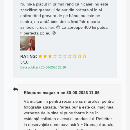
Nu mi-a plăcut în primul rând că nicăieri nu este
specificat gramajul de aur din brățară și în al
doilea rând gravura de pe bănuț nu este pe
centru, nu arată bine deloc fiind într-o parte
simbolul cruciuliței. 😐 La aproape 400 lei putea
fi perfectă zic eu 🥲
RATING:
3/10
Data publicării 26-06-2026 22:16
Răspuns magazin pe 30-06-2026 11:06
Vă mulțumim pentru recenzie și, mai ales, pentru
fotografia atașată. Partea bună este că imaginea
vorbește de la sine și pune foarte bine în
evidență calitatea execuției produsului. Referitor
la observațiile dumneavoastră: • Gramajul aurului