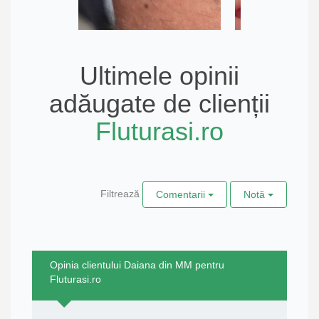
Ultimele opinii
adăugate de clienții
Fluturasi.ro
Filtrează
Comentarii
Notă
Opinia clientului Daiana din MM pentru
Fluturasi.ro