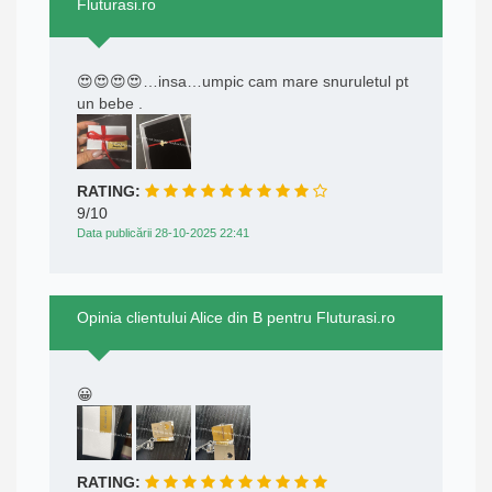
Fluturasi.ro
😍😍😍😍…insa…umpic cam mare snuruletul pt
un bebe .
RATING:
9/10
Data publicării 28-10-2025 22:41
Opinia clientului Alice din B pentru Fluturasi.ro
😀
RATING: