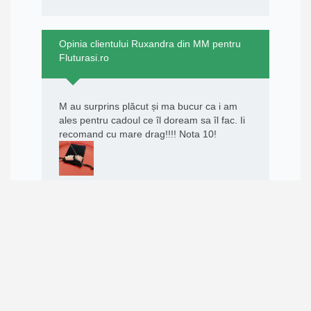
Opinia clientului Ruxandra din MM pentru
Fluturasi.ro
M au surprins plăcut și ma bucur ca i am
ales pentru cadoul ce îl doream sa îl fac. Ii
recomand cu mare drag!!!! Nota 10!
RATING:
10/10
Data publicării 28-06-2025 18:36
Opinia clientului Claudia din VS pentru
Fluturasi.ro