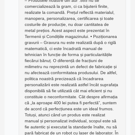
– Produsele noastre din aur .585 nu se
comercializează la gram, ci ca bijuterii finite,
realizate la comandă. Prețul reflectă materialul,
manopera, personalizarea, certificarea și toate
costurile de producție, nu doar cantitatea de
metal prețios. Acest aspect este prezentat în
Termenii și Condițiile magazinului. • Poziționarea
gravurii – Gravura nu este realizată după o riglă
matematică, ci este încadrată manual de
tehnician în funcție de forma și particularitățile
fiecărui bănuț. O diferență de fracțiuni de
milimetru nu reprezintă un defect de fabricație și
nu afectează conformitatea produsului. De altfel,
politica noastră precizează că încadrarea
personalizării este realizată astfel încât suprafața
disponibilă să fie utilizată cât mai eficient și nu
constituie o neconformitate. Cât despre afirmația
că „la aproape 400 lei putea fi perfectă”, suntem
de acord că perfecțiunea este un ideal frumos.
Totuși, atunci când un produs este realizat
manual și personalizat individual, scopul este să
fie autentic și executat la standarde înalte, nu să
pară fabricat de un robot cu laser de laborator. În