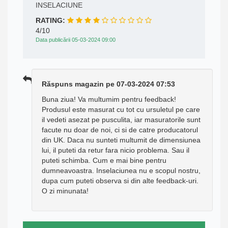
INSELACIUNE
RATING:
4/10
Data publicării 05-03-2024 09:00
Răspuns magazin pe 07-03-2024 07:53
Buna ziua! Va multumim pentru feedback!
Produsul este masurat cu tot cu ursuletul pe care
il vedeti asezat pe pusculita, iar masuratorile sunt
facute nu doar de noi, ci si de catre producatorul
din UK. Daca nu sunteti multumit de dimensiunea
lui, il puteti da retur fara nicio problema. Sau il
puteti schimba. Cum e mai bine pentru
dumneavoastra. Inselaciunea nu e scopul nostru,
dupa cum puteti observa si din alte feedback-uri.
O zi minunata!