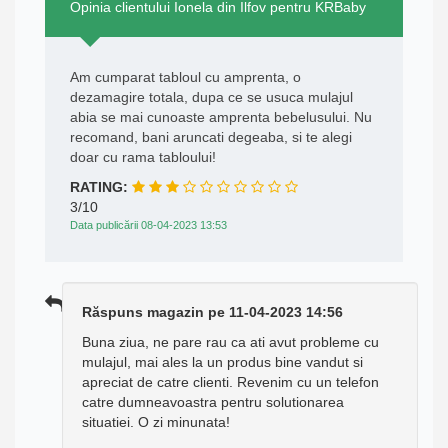
Opinia clientului Ionela din Ilfov pentru KRBaby
Am cumparat tabloul cu amprenta, o
dezamagire totala, dupa ce se usuca mulajul
abia se mai cunoaste amprenta bebelusului. Nu
recomand, bani aruncati degeaba, si te alegi
doar cu rama tabloului!
RATING:
3/10
Data publicării 08-04-2023 13:53
Răspuns magazin pe 11-04-2023 14:56
Buna ziua, ne pare rau ca ati avut probleme cu
mulajul, mai ales la un produs bine vandut si
apreciat de catre clienti. Revenim cu un telefon
catre dumneavoastra pentru solutionarea
situatiei. O zi minunata!