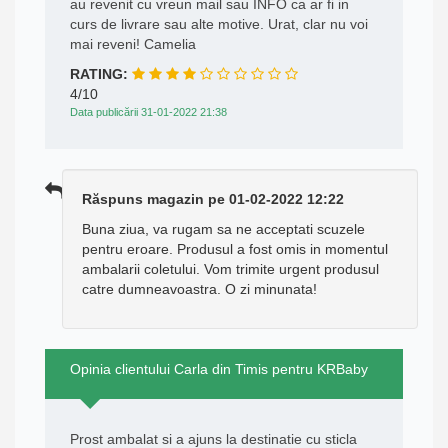
au revenit cu vreun mail sau INFO ca ar fi in
curs de livrare sau alte motive. Urat, clar nu voi
mai reveni! Camelia
RATING:
4/10
Data publicării 31-01-2022 21:38
Răspuns magazin pe 01-02-2022 12:22
Buna ziua, va rugam sa ne acceptati scuzele
pentru eroare. Produsul a fost omis in momentul
ambalarii coletului. Vom trimite urgent produsul
catre dumneavoastra. O zi minunata!
Opinia clientului Carla din Timis pentru KRBaby
Prost ambalat si a ajuns la destinatie cu sticla