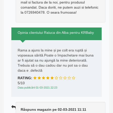
mail si factura de la noi, pentru produsul
comandat. Daca doriti, ne putem auzi si telefonic
la 0726940478. O seara frumoasa!
Opinia clientului Raluca din Alba pentru KRBaby
Rama a ajuns la mine și pe colt era ruptă și
vopseaua sărită.Poate o împachetare mai buna
ar fi ajutat sa nu ajungă la mine deteriorată.
Trebuia să o dau cadou dar nu pot sa o dau
daca e .defectă
RATING:
5/10
Data publicării 01-03-2021 22:23
Răspuns magazin pe 02-03-2021 11:11