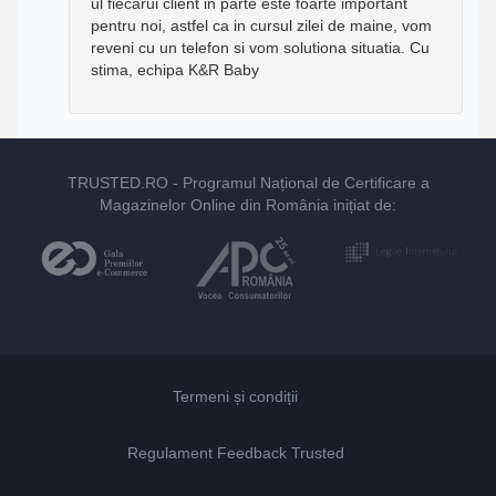
ul fiecarui client in parte este foarte important
pentru noi, astfel ca in cursul zilei de maine, vom
reveni cu un telefon si vom solutiona situatia. Cu
stima, echipa K&R Baby
TRUSTED.RO
- Programul Național de Certificare a
Magazinelor Online din România inițiat de:
Termeni și condiții
Regulament Feedback Trusted