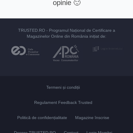
opinie 🙂
TRUSTED.RO
- Programul Național de Certificare a
Magazinelor Online din România inițiat de:
Termeni și condiții
Regulament Feedback Trusted
Politică de confidențialitate
Magazine înscrise
Despre TRUSTED.RO
Contact
Login Membri