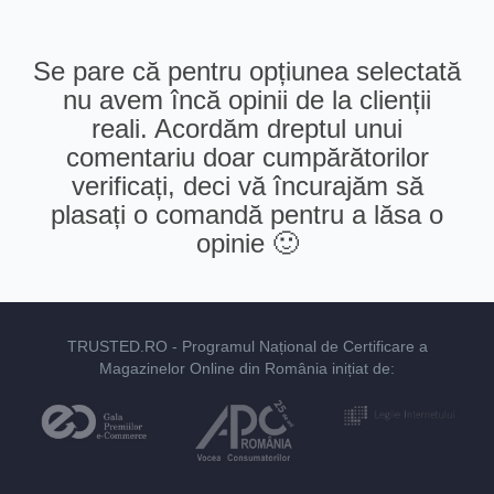
Se pare că pentru opțiunea selectată
nu avem încă opinii de la clienții
reali. Acordăm dreptul unui
comentariu doar cumpărătorilor
verificați, deci vă încurajăm să
plasați o comandă pentru a lăsa o
opinie 🙂
TRUSTED.RO
- Programul Național de Certificare a
Magazinelor Online din România inițiat de: