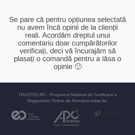
Se pare că pentru opțiunea selectată
nu avem încă opinii de la clienții
reali. Acordăm dreptul unui
comentariu doar cumpărătorilor
verificați, deci vă încurajăm să
plasați o comandă pentru a lăsa o
opinie 🙂
TRUSTED.RO
- Programul Național de Certificare a
Magazinelor Online din România inițiat de: