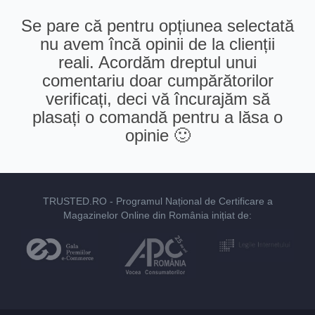
Se pare că pentru opțiunea selectată
nu avem încă opinii de la clienții
reali. Acordăm dreptul unui
comentariu doar cumpărătorilor
verificați, deci vă încurajăm să
plasați o comandă pentru a lăsa o
opinie 🙂
TRUSTED.RO
- Programul Național de Certificare a
Magazinelor Online din România inițiat de: