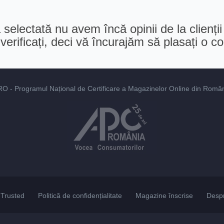
selectată nu avem încă opinii de la clienții
erificați, deci vă încurajăm să plasați o 
RO
- Programul Național de Certificare a Magazinelor Online din România
Trusted
Politică de confidențialitate
Magazine înscrise
Desp