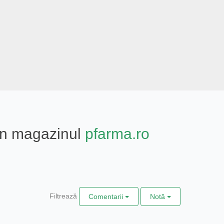
din magazinul
pfarma.ro
Filtrează
Comentarii
Notă