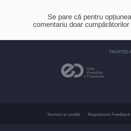
Se pare că pentru opțiunea 
comentariu doar cumpărătorilor v
TRUSTED.
Termeni și condiții
Regulament Feedback 