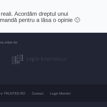
 reali. Acordăm dreptul unui
comandă pentru a lăsa o opinie 🙂
 inițiat de:
re TRUSTED.RO
Contact
Login Membri