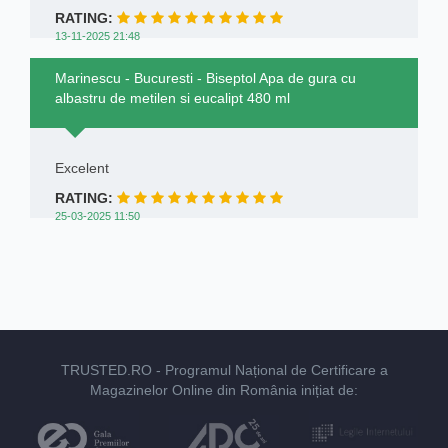
RATING:
13-11-2025 21:48
Marinescu - Bucuresti - Biseptol Apa de gura cu
albastru de metilen si eucalipt 480 ml
Excelent
RATING:
25-03-2025 11:50
TRUSTED.RO
- Programul Național de Certificare a
Magazinelor Online din România inițiat de: