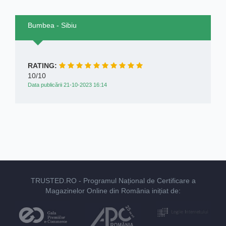
Bumbea - Sibiu
RATING:
10/10
Data publicării 21-10-2023 16:14
TRUSTED.RO
- Programul Național de Certificare a
Magazinelor Online din România inițiat de: