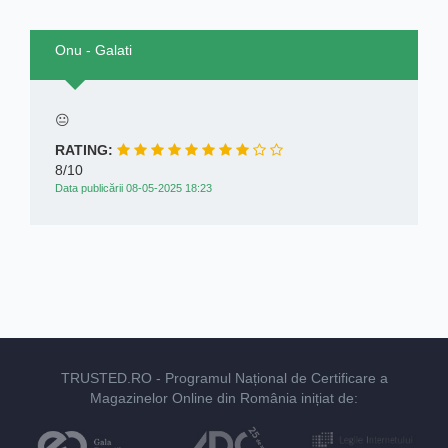
Onu - Galati
😐
RATING:
8/10
Data publicării 08-05-2025 18:23
TRUSTED.RO
- Programul Național de Certificare a
Magazinelor Online din România inițiat de: