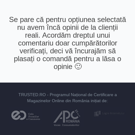
Se pare că pentru opțiunea selectată
nu avem încă opinii de la clienții
reali. Acordăm dreptul unui
comentariu doar cumpărătorilor
verificați, deci vă încurajăm să
plasați o comandă pentru a lăsa o
opinie 🙂
TRUSTED.RO
- Programul Național de Certificare a
Magazinelor Online din România inițiat de: