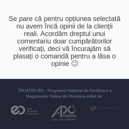
Se pare că pentru opțiunea selectată
nu avem încă opinii de la clienții
reali. Acordăm dreptul unui
comentariu doar cumpărătorilor
verificați, deci vă încurajăm să
plasați o comandă pentru a lăsa o
opinie 🙂
TRUSTED.RO
- Programul Național de Certificare a
Magazinelor Online din România inițiat de: