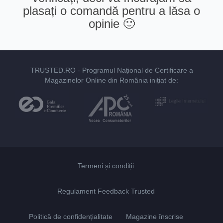
plasați o comandă pentru a lăsa o
opinie 🙂
TRUSTED.RO
- Programul Național de Certificare a
Magazinelor Online din România inițiat de:
Termeni și condiții
Regulament Feedback Trusted
Politică de confidențialitate
Magazine înscrise