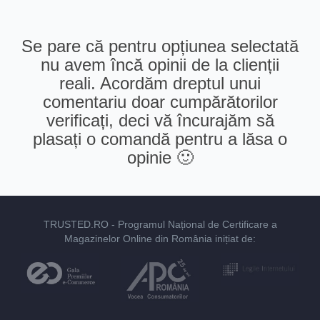
Se pare că pentru opțiunea selectată
nu avem încă opinii de la clienții
reali. Acordăm dreptul unui
comentariu doar cumpărătorilor
verificați, deci vă încurajăm să
plasați o comandă pentru a lăsa o
opinie 🙂
TRUSTED.RO
- Programul Național de Certificare a
Magazinelor Online din România inițiat de: