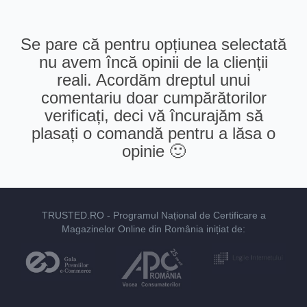
Se pare că pentru opțiunea selectată
nu avem încă opinii de la clienții
reali. Acordăm dreptul unui
comentariu doar cumpărătorilor
verificați, deci vă încurajăm să
plasați o comandă pentru a lăsa o
opinie 🙂
TRUSTED.RO
- Programul Național de Certificare a
Magazinelor Online din România inițiat de: