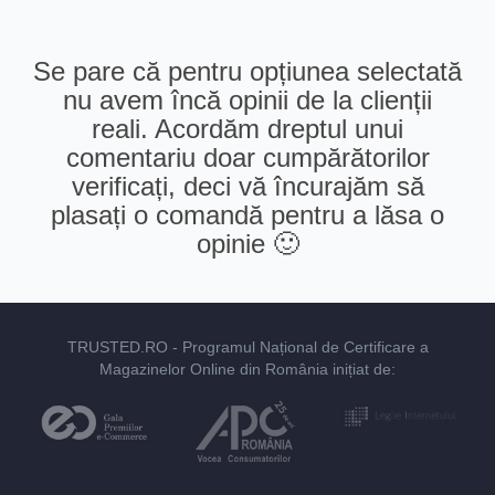
Se pare că pentru opțiunea selectată
nu avem încă opinii de la clienții
reali. Acordăm dreptul unui
comentariu doar cumpărătorilor
verificați, deci vă încurajăm să
plasați o comandă pentru a lăsa o
opinie 🙂
TRUSTED.RO
- Programul Național de Certificare a
Magazinelor Online din România inițiat de: