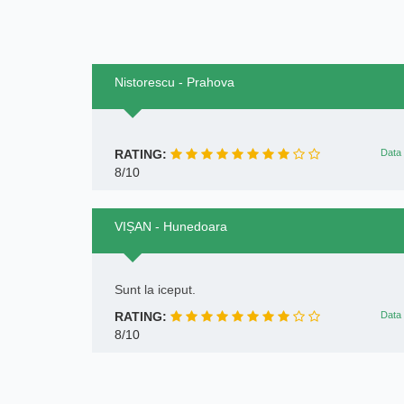
Nistorescu - Prahova
RATING:
Data 
8/10
VIȘAN - Hunedoara
Sunt la iceput.
RATING:
Data 
8/10