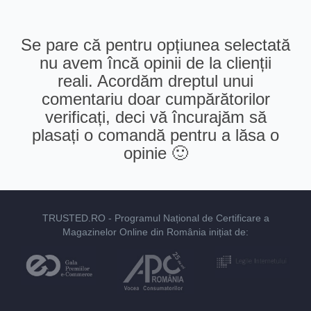
Se pare că pentru opțiunea selectată
nu avem încă opinii de la clienții
reali. Acordăm dreptul unui
comentariu doar cumpărătorilor
verificați, deci vă încurajăm să
plasați o comandă pentru a lăsa o
opinie 🙂
TRUSTED.RO
- Programul Național de Certificare a
Magazinelor Online din România inițiat de: