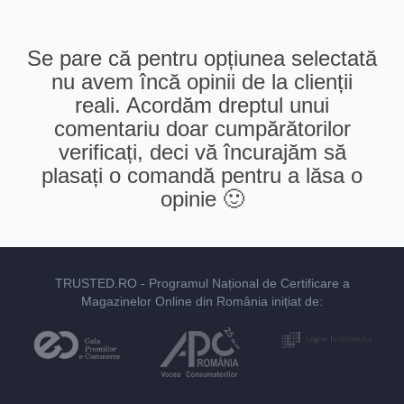
Se pare că pentru opțiunea selectată
nu avem încă opinii de la clienții
reali. Acordăm dreptul unui
comentariu doar cumpărătorilor
verificați, deci vă încurajăm să
plasați o comandă pentru a lăsa o
opinie 🙂
TRUSTED.RO
- Programul Național de Certificare a
Magazinelor Online din România inițiat de: