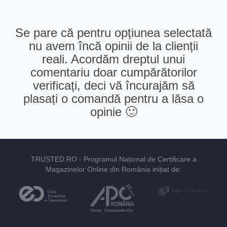
Se pare că pentru opțiunea selectată
nu avem încă opinii de la clienții
reali. Acordăm dreptul unui
comentariu doar cumpărătorilor
verificați, deci vă încurajăm să
plasați o comandă pentru a lăsa o
opinie 🙂
TRUSTED.RO
- Programul Național de Certificare a
Magazinelor Online din România inițiat de: