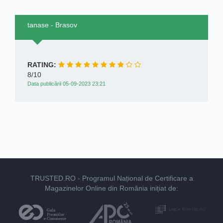
tanase - Brasov
RATING:
8/10
Data publicării 05-09-2023 23:21
TRUSTED.RO
- Programul Național de Certificare a
Magazinelor Online din România inițiat de: