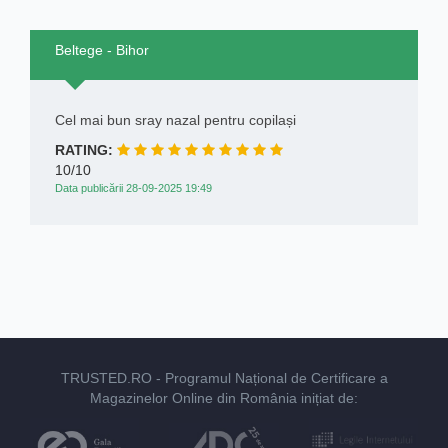
Beltege - Bihor
Cel mai bun sray nazal pentru copilași
RATING:
10/10
Data publicării 28-09-2025 19:49
TRUSTED.RO
- Programul Național de Certificare a
Magazinelor Online din România inițiat de: