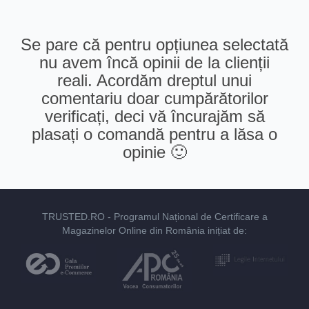
Se pare că pentru opțiunea selectată
nu avem încă opinii de la clienții
reali. Acordăm dreptul unui
comentariu doar cumpărătorilor
verificați, deci vă încurajăm să
plasați o comandă pentru a lăsa o
opinie 🙂
TRUSTED.RO
- Programul Național de Certificare a
Magazinelor Online din România inițiat de: