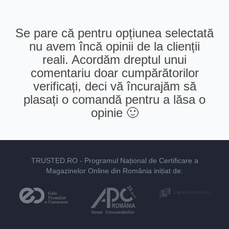
Se pare că pentru opțiunea selectată
nu avem încă opinii de la clienții
reali. Acordăm dreptul unui
comentariu doar cumpărătorilor
verificați, deci vă încurajăm să
plasați o comandă pentru a lăsa o
opinie 🙂
TRUSTED.RO
- Programul Național de Certificare a
Magazinelor Online din România inițiat de: