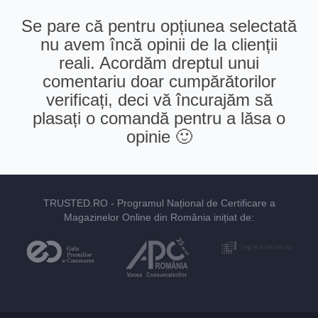
Se pare că pentru opțiunea selectată
nu avem încă opinii de la clienții
reali. Acordăm dreptul unui
comentariu doar cumpărătorilor
verificați, deci vă încurajăm să
plasați o comandă pentru a lăsa o
opinie 🙂
TRUSTED.RO
- Programul Național de Certificare a
Magazinelor Online din România inițiat de: