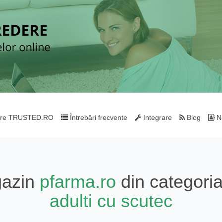
re TRUSTED.RO
Întrebări frecvente
Integrare
Blog
Ne
gazin
pfarma.ro
din categori
adulti cu scutec