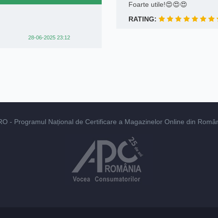
Foarte utile!😍😍😍
RATING:
28-06-2025 23:12
RO
- Programul Național de Certificare a Magazinelor Online din România