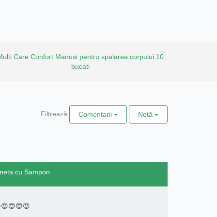
Multi Care Confort Manusi pentru spalarea corpului 10
bucati
Filtrează
Comentarii
Notă
Boneta cu Sampon
😍😍😍😍😍