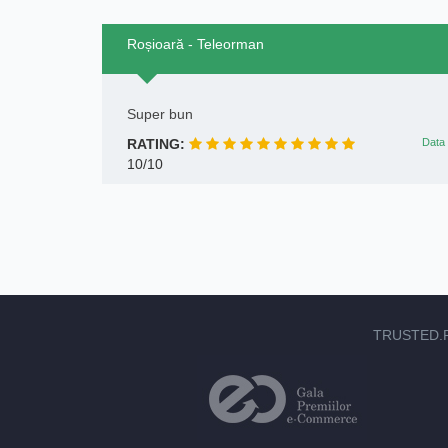
Roșioară - Teleorman
Super bun
RATING:
Data 
10/10
TRUSTED.