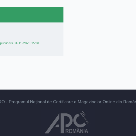
publicării 01-11-2023 15:01
RO
- Programul Național de Certificare a Magazinelor Online din România