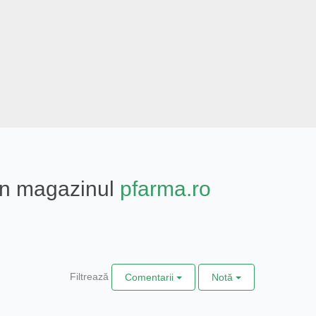
din magazinul
pfarma.ro
Filtrează
Comentarii
Notă