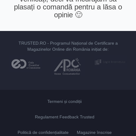
plasați o comandă pentru a lăsa o
opinie 🙂
TRUSTED.RO
- Programul Național de Certificare a
Magazinelor Online din România inițiat de:
Termeni și condiții
Regulament Feedback Trusted
Politică de confidențialitate
Magazine înscrise