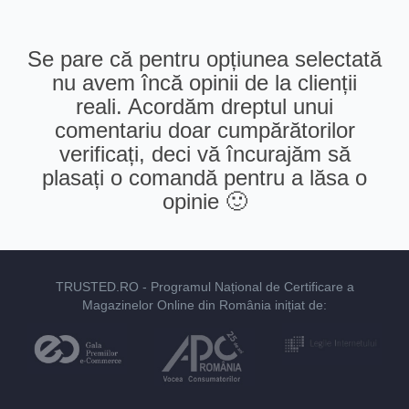
Se pare că pentru opțiunea selectată
nu avem încă opinii de la clienții
reali. Acordăm dreptul unui
comentariu doar cumpărătorilor
verificați, deci vă încurajăm să
plasați o comandă pentru a lăsa o
opinie 🙂
TRUSTED.RO
- Programul Național de Certificare a
Magazinelor Online din România inițiat de: