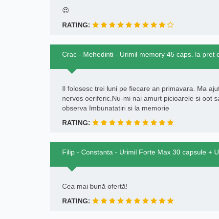
😍
RATING:
Crac - Mehedinti - Urimil memory 45 caps. la pret 
Il folosesc trei luni pe fiecare an primavara. Ma aju
nervos oeriferic.Nu-mi nai amurt picioarele si oot sa
observa îmbunatatiri si la memorie
RATING:
Filip - Constanta - Urimil Forte Max 30 capsule + 
Cea mai bună ofertă!
RATING: