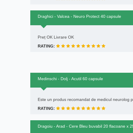
Draghici - Valcea - Neuro Protect 40 capsule
Preț OK Livrare OK
RATING:
Medinschi - Dolj - Acutil 60 capsule
Este un produs recomandat de medicul neurolog pen
RATING:
Dragoiu - Arad - Cere Bleu buvabil 20 flacoane x 2