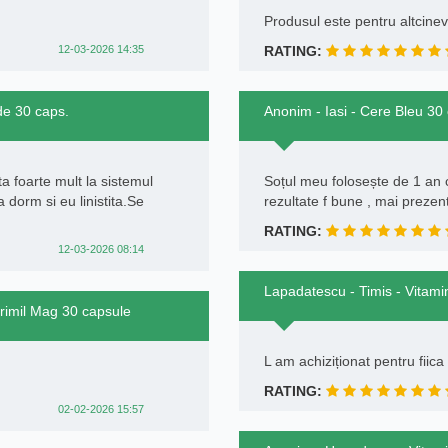
Produsul este pentru altcinev
12-03-2026 14:35
RATING:
de 30 caps.
Anonim - Iasi - Cere Bleu 30
ta foarte mult la sistemul
Soțul meu folosește de 1 an c
 dorm si eu linistita.Se
rezultate f bune , mai prezen
RATING:
12-03-2026 08:14
Lapadatescu - Timis - Vitamin
Urimil Mag 30 capsule
L am achiziționat pentru fiic
RATING:
02-02-2026 15:57