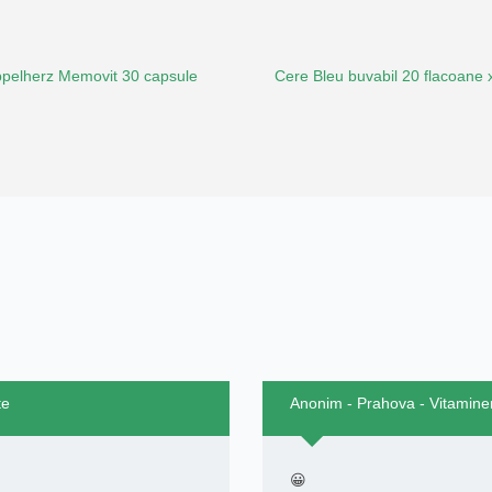
pelherz Memovit 30 capsule
Cere Bleu buvabil 20 flacoane 
te
Anonim - Prahova - Vitaminer
😀