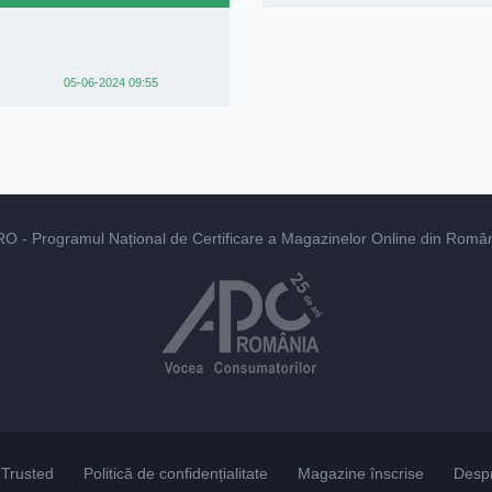
05-06-2024 09:55
RO
- Programul Național de Certificare a Magazinelor Online din România
Trusted
Politică de confidențialitate
Magazine înscrise
Desp