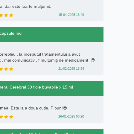
a, dar este foarte mulțumit.
15-04-2025 16:49
 capsule moi
erebleu , la începutul tratamentului a avut
t , mai comunicativ , f mulțumiți de medicament !😍
21-02-2025 16:54
eral Cerebral 30 fiole buvabile x 15 ml
a mea. Este la a doua cutie. F bun!😍
26-01-2025 08:20