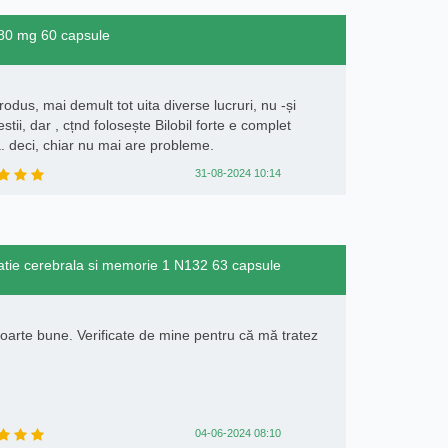
e 80 mg 60 capsule
us, mai demult tot uita diverse lucruri, nu -și
stii, dar , cțnd folosește Bilobil forte e complet
. deci, chiar nu mai are probleme.
31-08-2024 10:14
latie cerebrala si memorie 1 N132 63 capsule
foarte bune. Verificate de mine pentru că mă tratez
04-06-2024 08:10