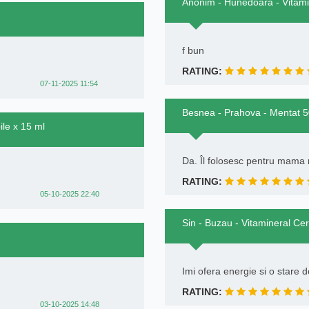
Anonim - Hunedoara - Vitamin
f bun
RATING:
07-11-2025 11:54
Besnea - Prahova - Mentat 5
ile x 15 ml
Da. Îl folosesc pentru mama 
RATING:
05-10-2025 22:40
Sin - Buzau - Vitamineral Cer
Imi ofera energie si o stare d
RATING:
03-10-2025 14:48