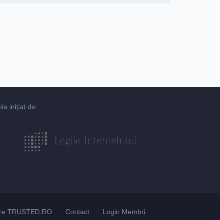
 inițiat de:
re TRUSTED.RO
Contact
Login Membri