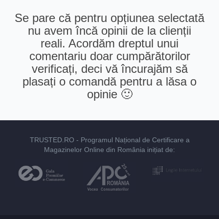
Se pare că pentru opțiunea selectată
nu avem încă opinii de la clienții
reali. Acordăm dreptul unui
comentariu doar cumpărătorilor
verificați, deci vă încurajăm să
plasați o comandă pentru a lăsa o
opinie 🙂
TRUSTED.RO
- Programul Național de Certificare a
Magazinelor Online din România inițiat de: