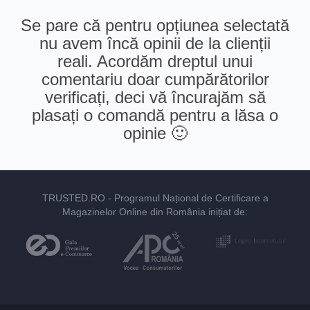
Se pare că pentru opțiunea selectată
nu avem încă opinii de la clienții
reali. Acordăm dreptul unui
comentariu doar cumpărătorilor
verificați, deci vă încurajăm să
plasați o comandă pentru a lăsa o
opinie 🙂
TRUSTED.RO
- Programul Național de Certificare a
Magazinelor Online din România inițiat de: