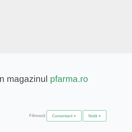
din magazinul
pfarma.ro
Filtrează
Comentarii
Notă