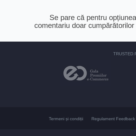
Se pare că pentru opțiunea 
comentariu doar cumpărătorilor v
TRUSTED.
Termeni și condiții
Regulament Feedback 