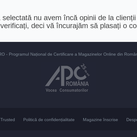
selectată nu avem încă opinii de la clienții
erificați, deci vă încurajăm să plasați o 
RO
- Programul Național de Certificare a Magazinelor Online din România
Trusted
Politică de confidențialitate
Magazine înscrise
Desp