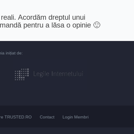
 reali. Acordăm dreptul unui
comandă pentru a lăsa o opinie 🙂
 inițiat de:
re TRUSTED.RO
Contact
Login Membri